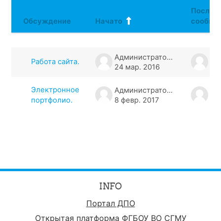
Послед
Обсуждение
Начато
сообще
Статус
Список обсуждений. Показано 2 и
Администратор .
Работа сайта.
24 мар. 2016
24
Электронное
Администратор .
портфолио.
8 февр. 2017
8 
INFO
Портал ДПО
Открытая платформа ФГБОУ ВО СГМУ